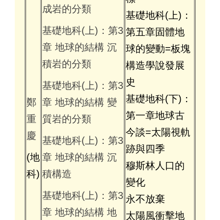
成岩的分類
基礎地科(上)：
基礎地科(上)：第3
第五章固體地
章 地球的結構 沉
球的變動=板塊
積岩的分類
構造學說發展
史
基礎地科(上)：第3
基礎地科(下)：
鄭
章 地球的結構 變
第一章地球古
重
質岩的分類
今談=太陽視軌
慶
基礎地科(上)：第3
跡與四季
(地
章 地球的結構 沉
穆斯林人口的
科)
積構造
變化
基礎地科(上)：第3
永不放棄
章 地球的結構 地
太陽風衝擊地