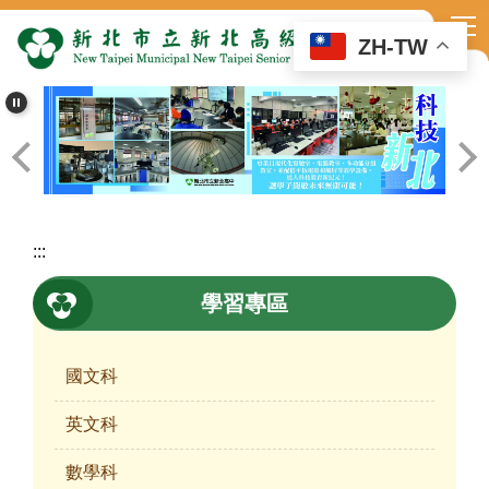
跳
到
ZH-TW
主
要
內
容
區
:::
學習專區
國文科
英文科
數學科