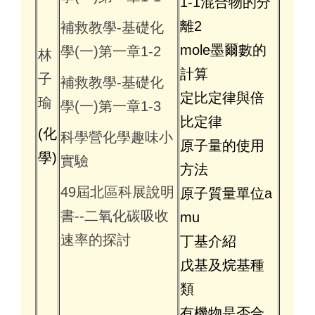
1-1混合物的分
離2
補救教學-基礎化
mole墨爾數的
學(一)第一章1-2
林
計算
子
補救教學-基礎化
定比定律與倍
瑜
學(一)第一章1-3
比定律
(化
科學營化學趣味小
原子量的使用
學)
實驗
方法
49屆北區科展說明
原子質量單位a
書--二氧化碳吸收
mu
速率的探討
丁基介紹
戊基及烷基種
類
有機物是否合