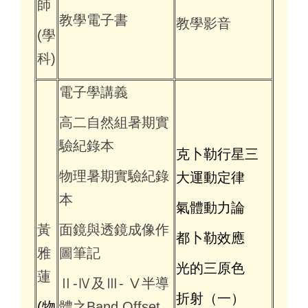
師
教學電子書
教學影音
(學
科)
電子學講義
高二自然組暑期實
驗紀錄本
克卜勒行星三
物理暑期實驗紀錄
大運動定律
本
氣體動力論
黃
面鏡與透鏡成像作
都卜勒效應
雅
圖筆記
光的三原色
蓮
Ⅱ-Ⅳ及Ⅲ- Ⅴ半導
折射（一）
(物
體之Band Offset