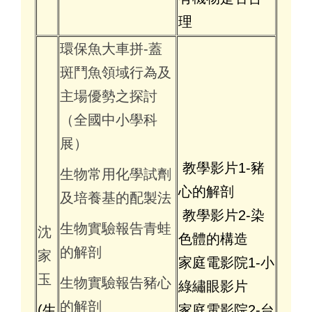
理
環保魚大車拼-蓋
斑鬥魚領域行為及
主場優勢之探討
（全國中小學科
展）
教學影片1-豬
生物常用化學試劑
心的解剖
及培養基的配製法
教學影片2-染
生物實驗報告青蛙
沈
色體的構造
的解剖
家
家庭電影院1-小
玉
生物實驗報告豬心
綠繡眼影片
的解剖
(生
家庭電影院2-台