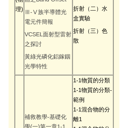
折射（二）水
理)
Ⅲ-Ⅴ族半導體光
盒實驗
電元件簡報
折射（三）色
VCSEL面射型雷射
散
之探討
黃綠光磷化鋁鎵銦
光學特性
1-1物質的分類
1-1物質的分類-
範例
1-1混合物的分
補救教學-基礎化
離1
學(一)第一章1-1