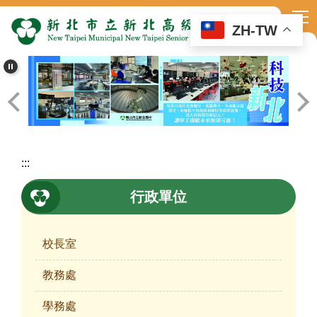
跳
到
ZH-TW
主
要
內
容
區
:::
行政單位
校長室
教務處
學務處