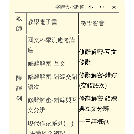
字體大小調整
小
中
大
教
教學電子書
教學影音
師
國文科學測應考講
座
修辭解密-互文
修辭
修辭解密-互文
修辭解密-錯綜
修辭解密-錯綜交錯
陳
(交錯語次)
語次
靜
俐
修辭解密-錯綜
修辭解密-錯綜與互
與互文分辨
文分辨
十三經概說
現代作家系列(一)
張愛玲金鎖記