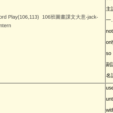
主詞
rd Play(106,113) 106班圖畫課文大意-jack-
一
ntern
no
on
so
副
名
us
unt
wi