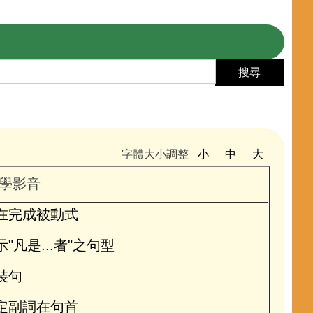
搜尋
字體大小調整
小
中
大
學影音
在完成被動式
示"凡是...者"之句型
裝句
定副詞在句首