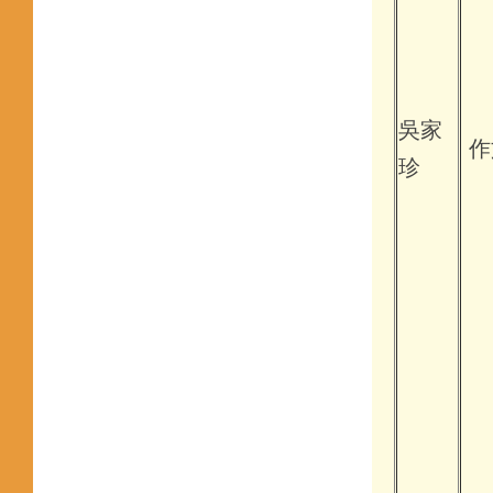
吳家
作文
珍