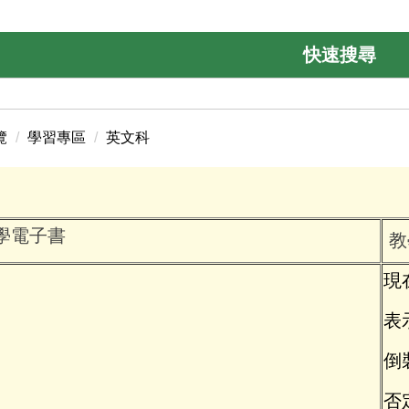
快速搜尋
覽
學習專區
英文科
學電子書
教
現
表
倒
否