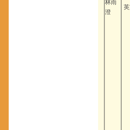
林雨
英
澄