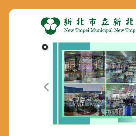
跳
到
主
要
內
容
區