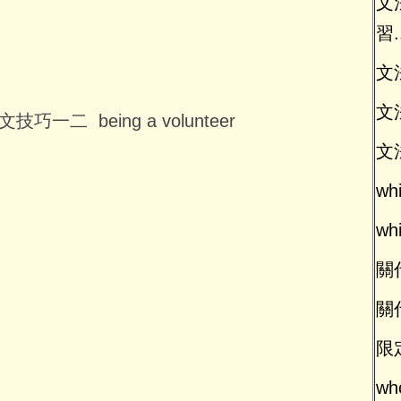
文法
習.
文
文
技巧一二 being a volunteer
文
w
w
關代
關代
限
wh