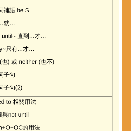
補語 be S.
…就…
t until~ 直到...才…
ly~只有...才…
 (也) 或 neither (也不)
詞子句
詞子句(2)
ed to 相關用法
il與not until
th+O+OC的用法