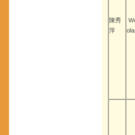
陳秀
Wo
萍
ola