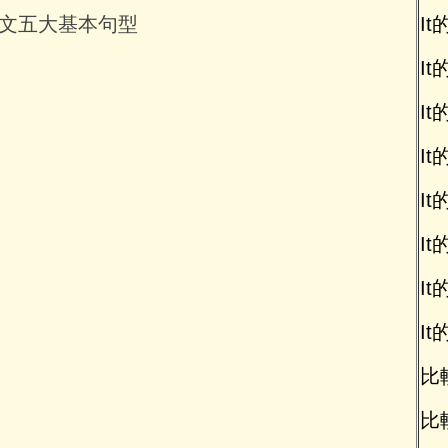
文五大基本句型
It
It的
It的
It的
It
It
I
It
比較
比