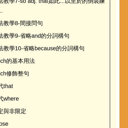
教學7-so adj. that如此...以至於的倒裝練
..
法教學8-間接問句
法教學9-省略and的分詞構句
法教學10-省略because的分詞構句
hich的基本用法
hich修飾整句
that
where
定與非限定
ose