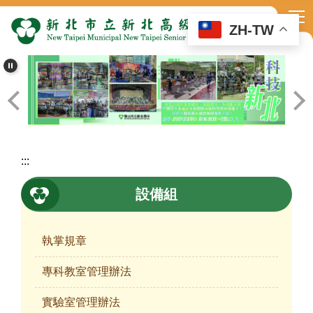
跳
到
ZH-TW
主
要
內
容
區
:::
設備組
執掌規章
專科教室管理辦法
實驗室管理辦法