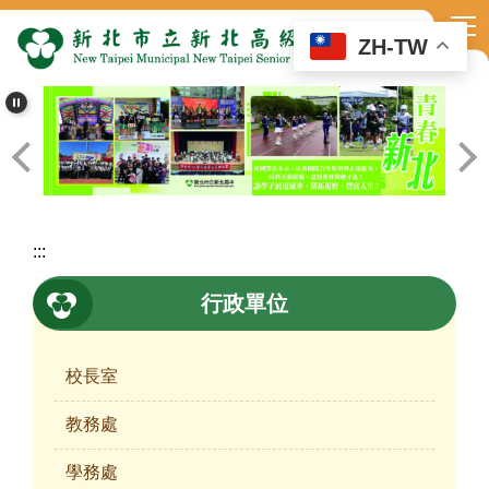
跳
到
ZH-TW
主
要
內
容
區
:::
行政單位
校長室
教務處
學務處