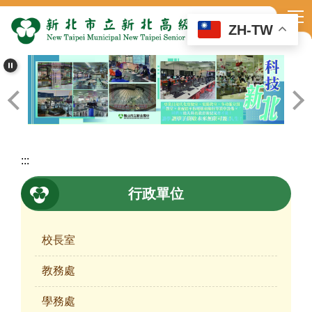
跳
到
ZH-TW
主
要
內
容
區
:::
行政單位
校長室
教務處
學務處