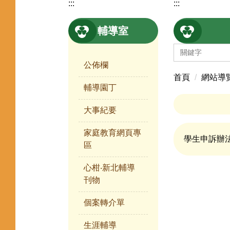
:::
:::
輔導室
公佈欄
首頁
網站導
輔導園丁
大事紀要
家庭教育網頁專
學生申訴辦
區
心柑‧新北輔導
刊物
個案轉介單
生涯輔導