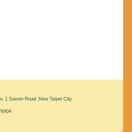
1 Sanxin Road ,New Taipei City.
576904