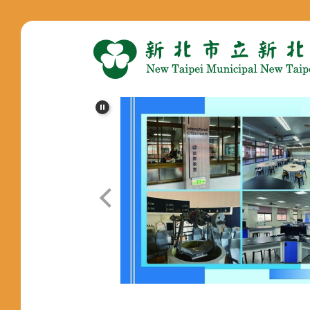
跳
到
主
要
內
容
區