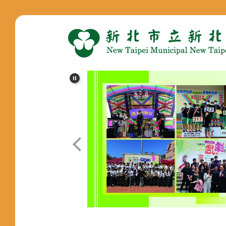
跳
到
主
要
內
容
區