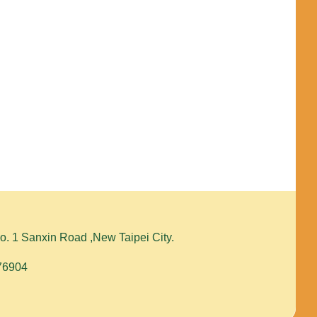
1 Sanxin Road ,New Taipei City.
576904