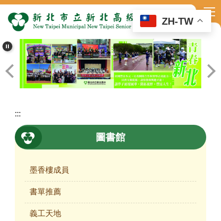
跳
到
ZH-TW
主
要
內
容
區
:::
圖書館
墨香樓成員
書單推薦
義工天地