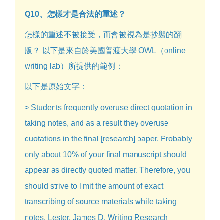
Q10、怎樣才是合法的重述？
怎樣的重述不被接受，而會被視為是抄襲的翻
版？ 以下是來自於美國普渡大學 OWL（online
writing lab）所提供的範例：
以下是原始文字：
> Students frequently overuse direct quotation in
taking notes, and as a result they overuse
quotations in the final [research] paper. Probably
only about 10% of your final manuscript should
appear as directly quoted matter. Therefore, you
should strive to limit the amount of exact
transcribing of source materials while taking
notes. Lester, James D. Writing Research