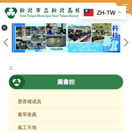
跳
到
ZH-TW
主
要
內
容
區
:::
圖書館
墨香樓成員
書單推薦
義工天地