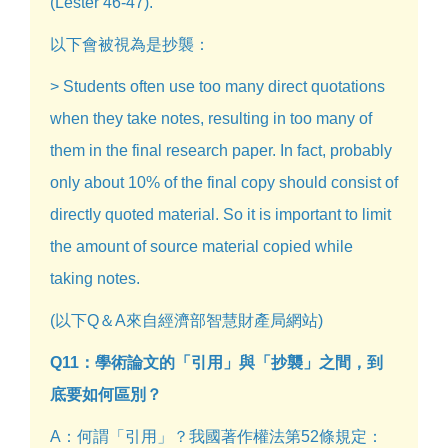
(Lester 46-47).
以下會被視為是抄襲：
> Students often use too many direct quotations
when they take notes, resulting in too many of
them in the final research paper. In fact, probably
only about 10% of the final copy should consist of
directly quoted material. So it is important to limit
the amount of source material copied while
taking notes.
(以下Q＆A來自經濟部智慧財產局網站)
Q11：學術論文的「引用」與「抄襲」之間，到
底要如何區別？
A：何謂「引用」？我國著作權法第52條規定：