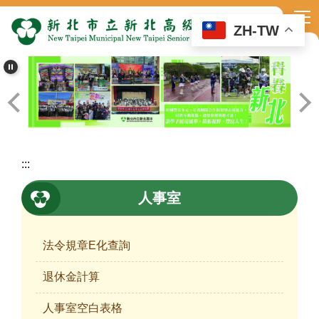
跳
到
ZH-TW
主
要
內
容
區
:::
人事室
法令規章E化查詢
退休金計算
人事室空白表格