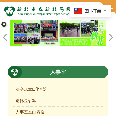
跳
到
ZH-TW
主
要
內
容
區
:::
人事室
法令規章E化查詢
退休金計算
人事室空白表格