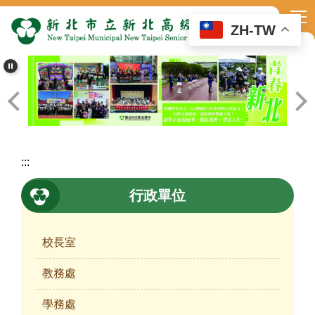
跳
到
ZH-TW
主
要
內
容
區
:::
行政單位
校長室
教務處
學務處