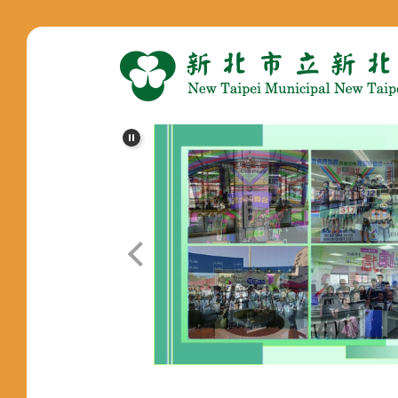
跳
到
主
要
內
容
區