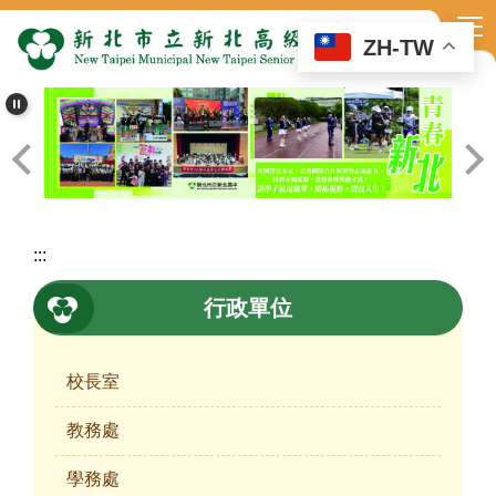
跳
到
ZH-TW
主
要
內
容
區
:::
行政單位
校長室
教務處
學務處