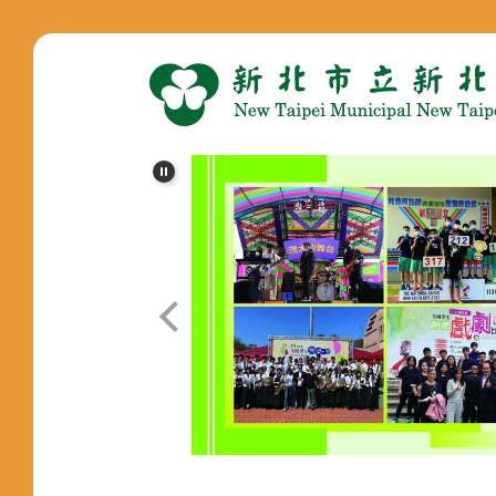
跳
到
主
要
內
容
區