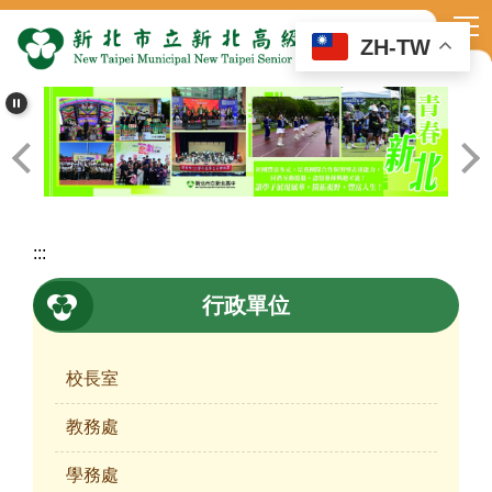
跳
到
ZH-TW
主
要
內
容
區
:::
行政單位
校長室
教務處
學務處