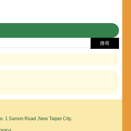
搜尋
1 Sanxin Road ,New Taipei City.
576904