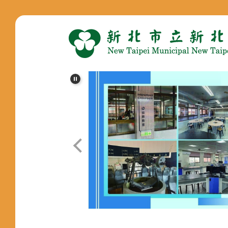
跳
到
主
要
內
容
區