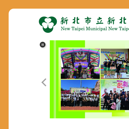
跳
到
主
要
內
容
區