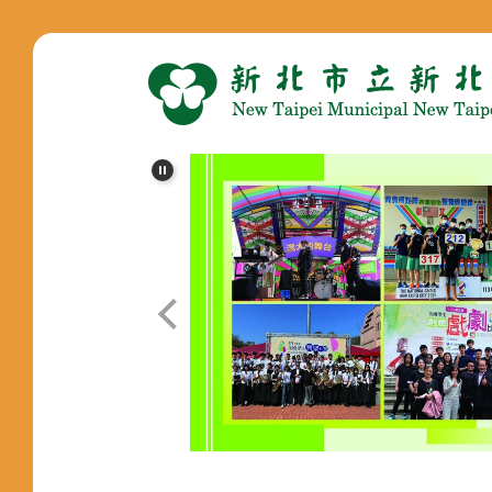
跳
到
主
要
內
容
區