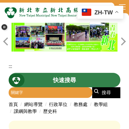
跳
到
ZH-TW
主
要
內
容
區
:::
快速搜尋
搜尋
首頁
網站導覽
行政單位
教務處
教學組
課綱與教學
歷史科