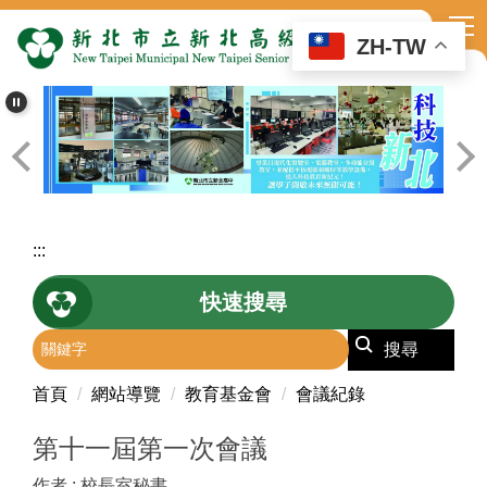
跳
到
ZH-TW
主
要
內
容
區
:::
快速搜尋
搜尋
首頁
網站導覽
教育基金會
會議紀錄
第十一屆第一次會議
作者 :
校長室秘書