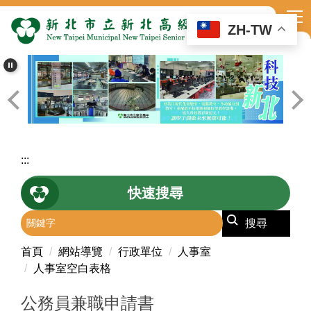
跳
到
ZH-TW
主
要
內
容
區
:::
快速搜尋
搜尋
首頁
網站導覽
行政單位
人事室
人事室空白表格
公務員兼職申請書