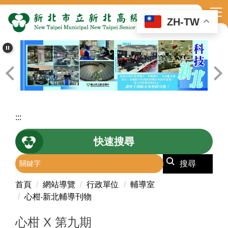
跳
到
ZH-TW
主
要
內
容
區
:::
快速搜尋
搜尋
首頁
網站導覽
行政單位
輔導室
心柑‧新北輔導刊物
心柑 X 第九期