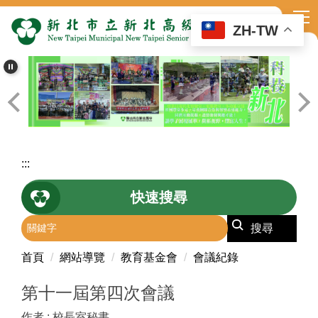
跳
到
ZH-TW
主
要
內
容
區
:::
快速搜尋
搜尋
首頁
網站導覽
教育基金會
會議紀錄
第十一屆第四次會議
作者 :
校長室秘書