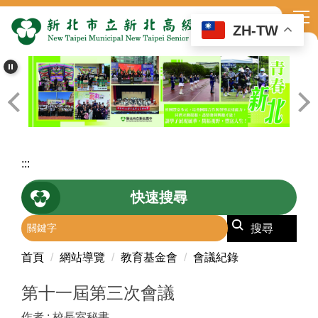
跳
到
ZH-TW
主
要
內
容
區
:::
快速搜尋
搜尋
首頁
網站導覽
教育基金會
會議紀錄
第十一屆第三次會議
作者 :
校長室秘書