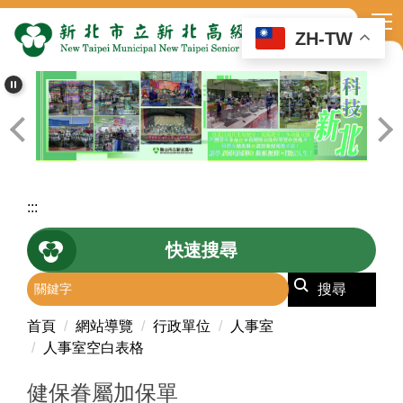
跳
到
ZH-TW
主
要
內
容
區
:::
快速搜尋
搜尋
首頁
網站導覽
行政單位
人事室
人事室空白表格
健保眷屬加保單