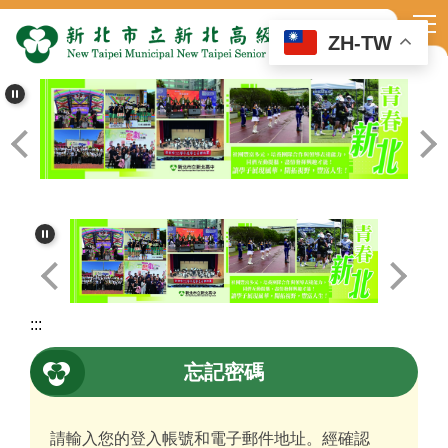
跳
到
ZH-TW
主
要
內
容
區
:::
忘記密碼
請輸入您的登入帳號和電子郵件地址。經確認