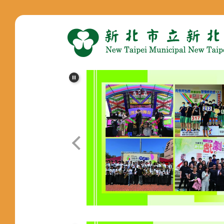
跳
到
主
要
內
容
區